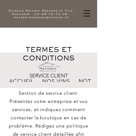
Domaine Reverdy Bernard et Fils -
Sancerre -
02 48 79 33 08
-
reverdybernard@orange.fr
TERMES ET
CONDITIONS
SERVICE CLIENT
ACCUEIL
NOS VINS
NOTRE DOMAINE
Section de service client.
Présentez votre entreprise et vos
services, et indiquez comment
contacter la boutique en cas de
problème. Rédigez une politique
de service client détaillée afin