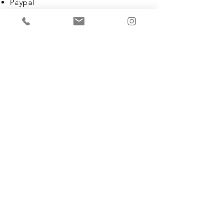
Paypal
Paiements hors ligne
NOUS
CONTACTER
Prénom
Nom de famille
E-mail
Télephone
Adresse de livraison
Rédigez un message