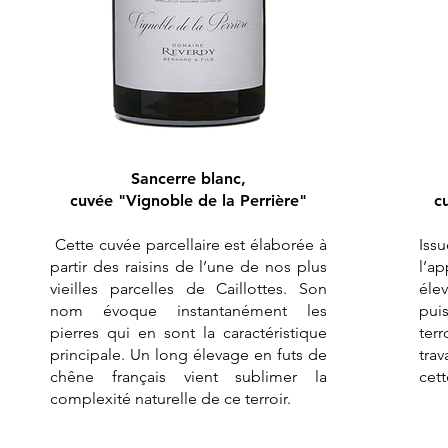
Sancerre blanc,
cuvée
"Vignoble de la Perrière"
c
Cette cuvée parcellaire est élaborée à
Iss
partir des raisins de l’une de nos plus
l’a
vieilles parcelles de Caillottes. Son
éle
nom évoque instantanément les
pui
pierres qui en sont la caractéristique
ter
principale. Un long élevage en futs de
tra
chêne français vient sublimer la
cett
complexité naturelle de ce terroir.