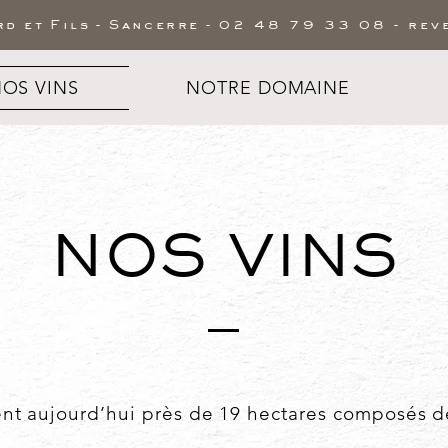
d et Fils - Sancerre -
02 48 79 33 08 -
rev
OS VINS
NOTRE DOMAINE
NOS VINS
nt aujourd’hui près de 19 hectares composés de