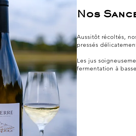
Nos Sance
Aussitôt récoltés, n
pressés délicatemen
Les jus soigneuseme
fermentation à bass